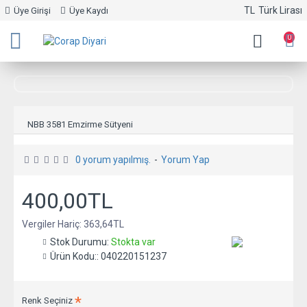
TL
Türk Lirası
Üye Girişi
Üye Kaydı
0
NBB 3581 Emzirme Sütyeni
0 yorum yapılmış.
-
Yorum Yap
400,00TL
Vergiler Hariç:
363,64TL
Stok Durumu:
Stokta var
Ürün Kodu::
040220151237
NBB
Renk Seçiniz