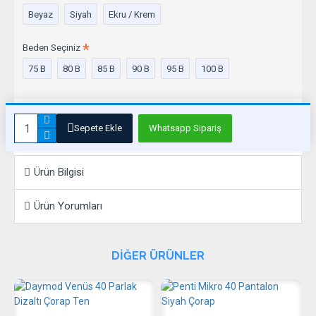
Beyaz
Siyah
Ekru / Krem
Beden Seçiniz
75 B
80 B
85 B
90 B
95 B
100 B
Sepete Ekle
Whatsapp Sipariş
Ürün Bilgisi
Ürün Yorumları
DIĞER ÜRÜNLER