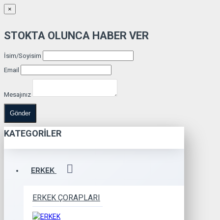
×
STOKTA OLUNCA HABER VER
İsim/Soyisim
Email
Mesajınız
Gönder
KATEGORILER
ERKEK
ERKEK ÇORAPLARI