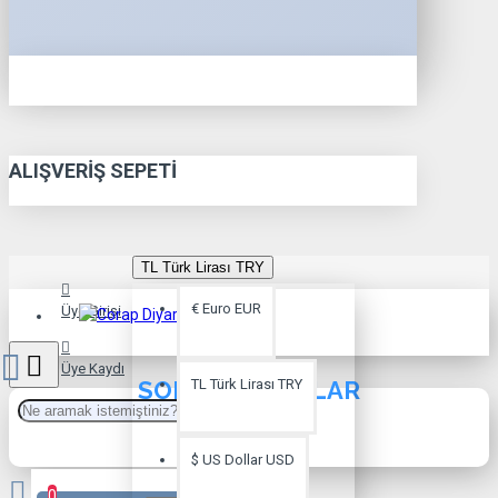
ALIŞVERIŞ SEPETI
TL
Türk Lirası
TRY
€
Euro
EUR
Üye Girişi
Üye Kaydı
SOKET ÇORAPLAR
TL
Türk Lirası
TRY
$
US Dollar
USD
0