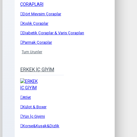
Dört Mevsim Çoraplar
Kışlık Çoraplar
Diabetik Çoraplar & Varis Çorapları
Parmak Çoraplar
Tum Urunler
ERKEK İÇ GİYİM
Atlet
Külot & Boxer
Yün İç Giyimi
Korse&Kuşak&Dizlik