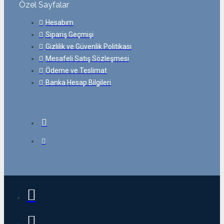
Özel Sayfalar
Hesabım
Sipariş Geçmişi
Gizlilik ve Güvenlik Politikası
Mesafeli Satış Sözleşmesi
Ödeme ve Teslimat
Banka Hesap Bilgileri