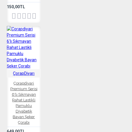
150,00TL
ÇorapDiyarı
Çorapdiyari
Premium Serisi
6'lı Sıkmayan
Rahat Lastikli
Pamuklu
Diyabetik
Bayan Şeker
Çorabı
649,00TL