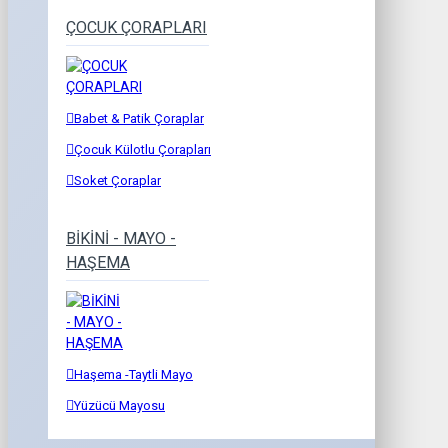
ÇOCUK ÇORAPLARI
Babet & Patik Çoraplar
Çocuk Külotlu Çorapları
Soket Çoraplar
BİKİNİ - MAYO -
HAŞEMA
Haşema -Taytli Mayo
Yüzücü Mayosu