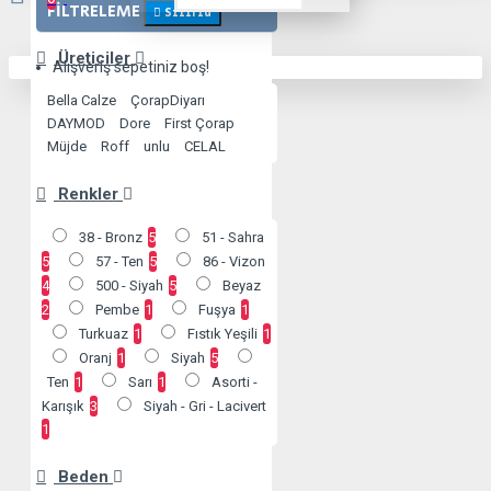
FILTRELEME
Sıfırla
Üreticiler
Alışveriş sepetiniz boş!
Bella Calze
ÇorapDiyarı
DAYMOD
Dore
First Çorap
Müjde
Roff
unlu
CELAL
Renkler
38 - Bronz
5
51 - Sahra
5
57 - Ten
5
86 - Vizon
4
500 - Siyah
5
Beyaz
2
Pembe
1
Fuşya
1
Turkuaz
1
Fıstık Yeşili
1
Oranj
1
Siyah
5
Ten
1
Sarı
1
Asorti -
Karışık
3
Siyah - Gri - Lacivert
1
Beden