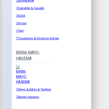
Body&Atlet
Sabahlık & Gecelik
Külot
Korse
Tayt
Toparlayıcı & Emzirme Sütyen
BİKİNİ-MAYO-
HAŞEMA
Mayo & Bikini & Taytkini
Bayan Haşema