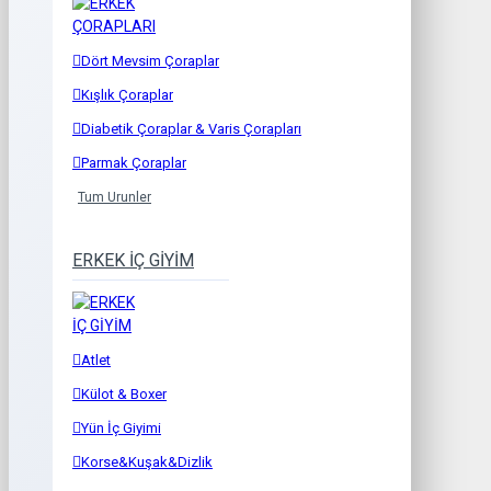
Dört Mevsim Çoraplar
Kışlık Çoraplar
Diabetik Çoraplar & Varis Çorapları
Parmak Çoraplar
Tum Urunler
ERKEK İÇ GİYİM
Atlet
Külot & Boxer
Yün İç Giyimi
Korse&Kuşak&Dizlik