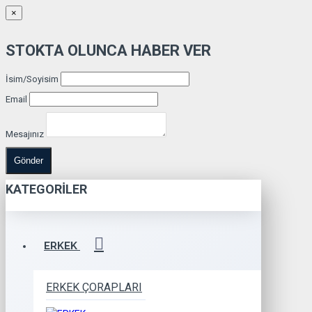
×
STOKTA OLUNCA HABER VER
İsim/Soyisim
Email
Mesajınız
Gönder
KATEGORILER
ERKEK
ERKEK ÇORAPLARI