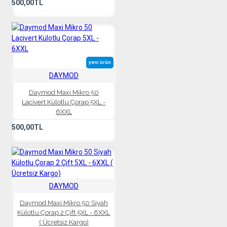
500,00TL
yeni ürün
DAYMOD
Daymod Maxi Mikro 50
Lacivert Külotlu Çorap 5XL -
6XXL
500,00TL
DAYMOD
Daymod Maxi Mikro 50 Siyah
Külotlu Çorap 2 Çift 5XL - 6XXL
( Ücretsiz Kargo)