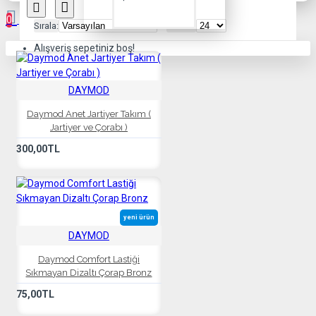
0
Sırala:
Göster:
Alışveriş sepetiniz boş!
DAYMOD
Daymod Anet Jartiyer Takım (
Jartiyer ve Çorabı )
300,00TL
yeni ürün
DAYMOD
Daymod Comfort Lastiği
Sıkmayan Dizaltı Çorap Bronz
75,00TL