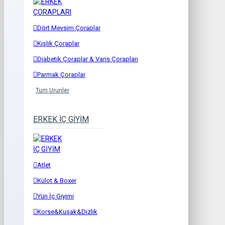
Dört Mevsim Çoraplar
Kışlık Çoraplar
Diabetik Çoraplar & Varis Çorapları
Parmak Çoraplar
Tum Urunler
ERKEK İÇ GİYİM
Atlet
Külot & Boxer
Yün İç Giyimi
Korse&Kuşak&Dizlik