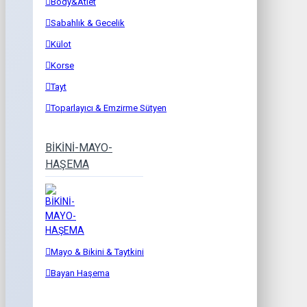
Body&Atlet
Sabahlık & Gecelik
Külot
Korse
Tayt
Toparlayıcı & Emzirme Sütyen
BİKİNİ-MAYO-
HAŞEMA
Mayo & Bikini & Taytkini
Bayan Haşema