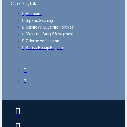
Özel Sayfalar
Hesabım
Sipariş Geçmişi
Gizlilik ve Güvenlik Politikası
Mesafeli Satış Sözleşmesi
Ödeme ve Teslimat
Banka Hesap Bilgileri