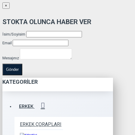
×
STOKTA OLUNCA HABER VER
İsim/Soyisim
Email
Mesajınız
Gönder
KATEGORILER
ERKEK
ERKEK ÇORAPLARI