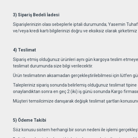
3) Sipariş Bedeli İadesi
Siparişlerinizin olası sebeplerle iptali durumunda; Yasemin Tuhafi
ve/veya kredi kartı bilgilerinizi doğru ve eksiksiz olarak şirketimi
4) Teslimat
Sipariş etmiş olduğunuz ürünleri aynı gün kargoya teslim etmeye 
teslimat durumunda size bilgi verilecektir.
Ürün teslimatının aksamadan gerçekleştirilebilmesi için lütfen gün
Talepleriniz sipariş sonunda belirlemiş olduğunuz teslimat tipine 
onaylandıktan sonra en geç 2 (iki) iş günü sonunda Kargo firmasına
Müşteri temsilcimize danışarak değişik teslimat şartları konusunda
5) Ödeme Takibi
Söz konusu sistem herhangi bir sorun nedeni ile işlemi gerçekl