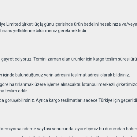
ye Limited Şirketi üç iş günü içerisinde ürün bedelini hesabınıza ve/veya 
z finans yetkililerine bildirmeniz gerekmektedir.
gayret ediyoruz. Temini zaman alan ürünler için kargo teslim süresi ürün
 içinde bulunduğunuz yerin adresini teslimat adresi olarak bildiriniz.
göre hazırlanmak üzere işleme alınacaktır. İstanbul merkezli şirketimizde
 teslim edilir.
 görüşebilirsiniz. Ayrıca kargo teslimatları sadece Türkiye için geçerlidi
eştiremiyorsa ödeme sayfası sonucunda ziyaretçimiz bu durumdan haber