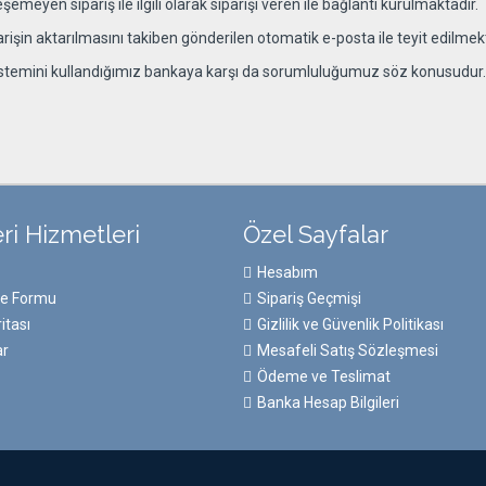
meyen sipariş ile ilgili olarak siparişi veren ile bağlantı kurulmaktadır.
parişin aktarılmasını takiben gönderilen otomatik e-posta ile teyit edilmek
istemini kullandığımız bankaya karşı da sorumluluğumuz söz konusudur.
ri Hizmetleri
Özel Sayfalar
Hesabım
de Formu
Sipariş Geçmişi
itası
Gizlilik ve Güvenlik Politikası
ar
Mesafeli Satış Sözleşmesi
Ödeme ve Teslimat
Banka Hesap Bilgileri